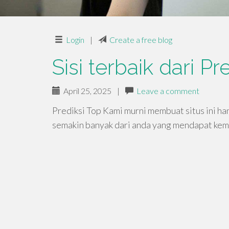
Login
|
Create a free blog
Sisi terbaik dari Pr
April 25, 2025
|
Leave a comment
Prediksi Top Kami murni membuat situs ini 
semakin banyak dari anda yang mendapat ke