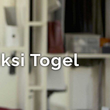
iksi Togel